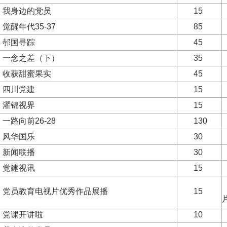
我身边的党员
15
觉醒年代35-37
85
邿国寻踪
45
一念之差（下）
35
收获甜蜜果实
45
四川党建
15
濯锦视界
15
一路向前26-28
130
风华国乐
30
新闻联播
30
党建视讯
15
党员教育电视片优秀作品展播
15
党课开讲啦
10