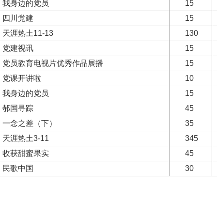
我身边的党员
15
四川党建
15
天涯热土11-13
130
党建视讯
15
党员教育电视片优秀作品展播
15
党课开讲啦
10
我身边的党员
15
邿国寻踪
45
一念之差（下）
35
天涯热土3-11
345
收获甜蜜果实
45
民歌中国
30