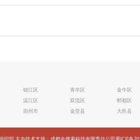
锦江区
青羊区
金牛区
温江区
双流区
郫都区
崇州市
金堂县
大邑县
组织部 主办
技术支持：成都全搜索科技有限责任公司
蜀ICP备20