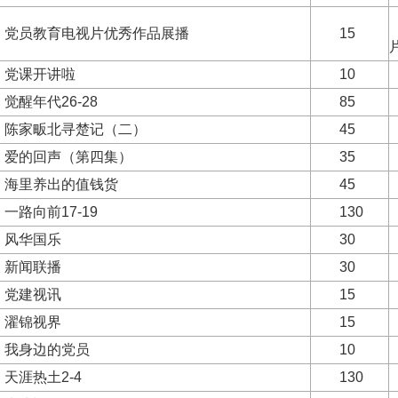
党员教育电视片优秀作品展播
15
党课开讲啦
10
觉醒年代26-28
85
陈家畈北寻楚记（二）
45
爱的回声（第四集）
35
海里养出的值钱货
45
一路向前17-19
130
风华国乐
30
新闻联播
30
党建视讯
15
濯锦视界
15
我身边的党员
10
天涯热土2-4
130