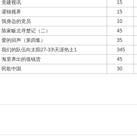
党建视讯
15
濯锦视界
15
我身边的党员
10
陈家畈北寻楚记（二）
45
爱的回声（第四集）
35
我们的队伍向太阳27-33\天涯热土1
345
海里养出的值钱货
45
民歌中国
30