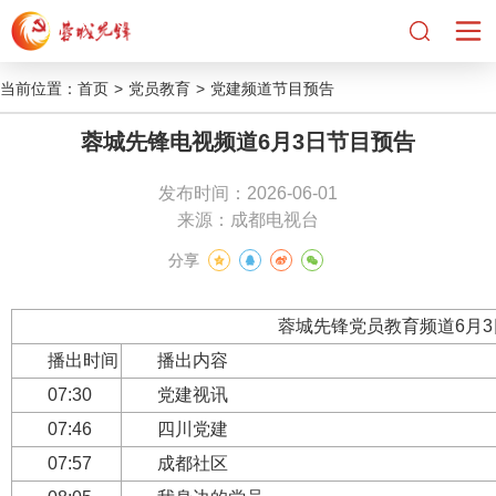
当前位置：
首页
>
党员教育
>
党建频道节目预告
蓉城先锋电视频道6月3日节目预告
发布时间：2026-06-01
来源：成都电视台
分享
蓉城先锋党员教育频道6月3日
播出时间
播出内容
07:30
党建视讯
07:46
四川党建
07:57
成都社区