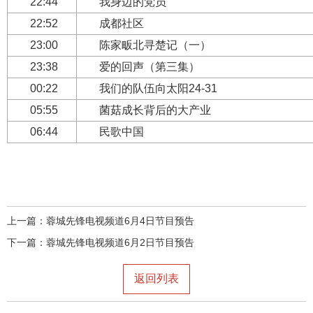
22:44
我身边的党员
22:52
成都社区
23:00
陈家畈北寻楚记（一）
23:38
爱的回声（第三集）
00:22
我们的队伍向太阳24-31
05:55
菌菇成长背后的大产业
06:44
民歌中国
上一篇：
蓉城先锋电视频道6月4日节目预告
下一篇：
蓉城先锋电视频道6月2日节目预告
返回列表