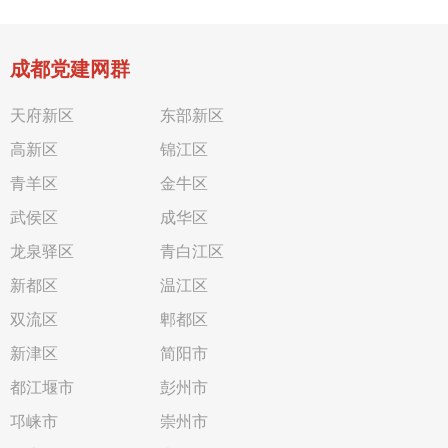
成都党建网群
天府新区
东部新区
高新区
锦江区
青羊区
金牛区
武侯区
成华区
龙泉驿区
青白江区
新都区
温江区
双流区
郫都区
新津区
简阳市
都江堰市
彭州市
邛崃市
崇州市