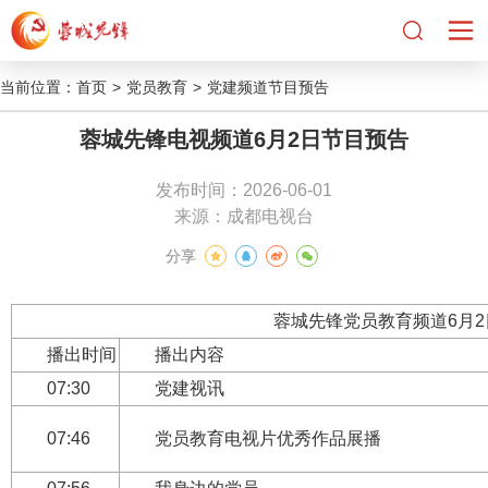
当前位置：
首页
>
党员教育
>
党建频道节目预告
蓉城先锋电视频道6月2日节目预告
发布时间：2026-06-01
来源：成都电视台
分享
蓉城先锋党员教育频道6月2日
播出时间
播出内容
07:30
党建视讯
07:46
党员教育电视片优秀作品展播