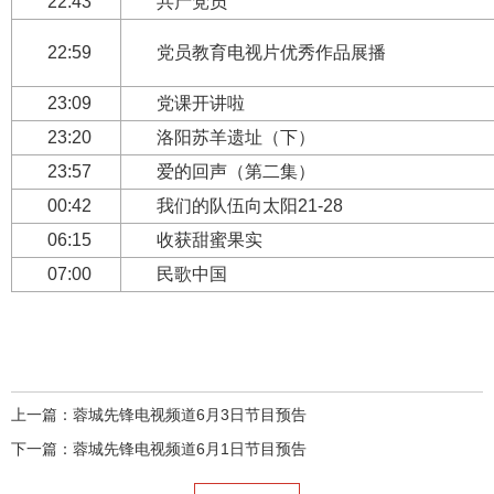
22:43
共产党员
22:59
党员教育电视片优秀作品展播
23:09
党课开讲啦
23:20
洛阳苏羊遗址（下）
23:57
爱的回声（第二集）
00:42
我们的队伍向太阳21-28
06:15
收获甜蜜果实
07:00
民歌中国
上一篇：
蓉城先锋电视频道6月3日节目预告
下一篇：
蓉城先锋电视频道6月1日节目预告