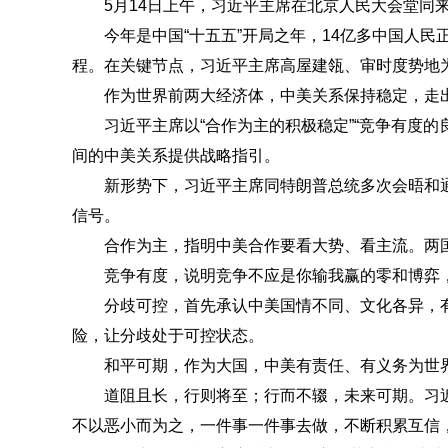
5月14日上午，习近平主席在北京人民大会堂同
今年是中国“十五五”开局之年，14亿多中国人民正
程。在关键节点，习近平主席高屋建瓴、审时度势地
作为世界前两大经济体，中美关系保持稳定，走出
习近平主席以“合作为主的积极稳定”“竞争有度的良性
间的中美关系提供战略指引。
新形势下，习近平主席同特朗普总统多次会晤和通话
信号。
合作为主，指明中美合作要看大势、看主流。两国
竞争有度，说明竞争不应是你输我赢的零和博弈，
分歧可控，首先承认中美国情不同、文化各异，有
险，让分歧处于可控状态。
和平可期，作为大国，中美有责任、有义务为世界和
道阻且长，行则将至；行而不辍，未来可期。习近平
不以恶小而为之，一件事一件事去做，不断积累互信