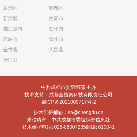
双流区
郫都区
新津区
简阳市
都江堰市
彭州市
邛崃市
崇州市
金堂县
大邑县
蒲江县
中共成都市委组织部 主办
技术支持：成都全搜索科技有限责任公司
蜀ICP备2021009717号-2
技术维护邮箱：sa@chengdu.cn
来信请寄：中共成都市委组织部信息处
技术维护电话: 028-86007235
邮编: 610041