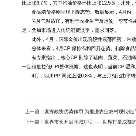
比上涨6.7％，其中汽油价格环比上涨12.5％；此
食品端价格则呈现下降态势。数据显示，4月份，鲜菜、
“4月气温适宜，有利于农业生产及运输，季节性果
足，叠加市场进入传统消费淡季，需求回落。
此外，4月，国际金价出现阶段性震荡回落，带动黄金
总体来看，4月CPI保持温和回升态势。扣除食品和能
有专家指出，核心CPI剔除了猪肉、蔬菜、石油等
一定程度拉低CPI整体涨幅。这也表明，当前CPI
4月，四川PPI同比上涨0.8%，与上月相比由平转涨
上一篇：
发挥政协优势作用 为推进农业农村现代化
下一篇：
世界市长开启蓉城对话——世界打量成都的目