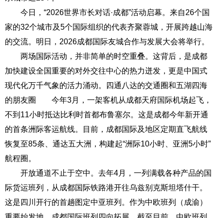
今日，“2026世界市长对话·成都”活动启幕。来自26个国
家的32个城市及5个国际组织的代表齐聚蓉城，开展跨越山海
的交流。明日，2026成都国际友城合作与发展大会将举行。
两场国际活动，并非简单的时空重叠。这背后，是成都
加快建设全国重要的对外交往中心的热力迸发，更是中国式
现代化万千气象的活力涌动。四通八达的交通圈和五湖四海
的朋友圈 今年3月，一架客机从成都天府国际机场起飞，
不到11小时抵达比利时首都布鲁塞尔。这是成都今年新开通
的首条洲际客运航线。目前，成都国际及地区定期直飞航线
恢复至85条、通达五大洲，构建起“洲际10小时、亚洲5小时”
航程圈。
开放通道不止于空中。去年4月，一列满载各种产品的国
际货运班列，从成都国际铁路港开往乌兹别克斯坦塔什干。
这是四川开行的首趟图定中亚班列。作为中欧班列（成渝）
重要始发地，成都国际班列四向拓展。截至目前，中欧班列