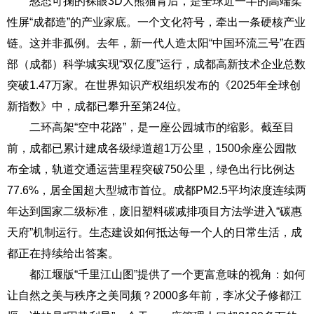
憨态可掬的裸眼3D大熊猫背后，是全球近一半的高端柔
性屏“成都造”的产业家底。一个文化符号，牵出一条硬核产业
链。这并非孤例。去年，新一代人造太阳“中国环流三号”在西
部（成都）科学城实现“双亿度”运行，成都高新技术企业总数
突破1.47万家。在世界知识产权组织发布的《2025年全球创
新指数》中，成都已攀升至第24位。
二环高架“空中花路”，是一座公园城市的缩影。截至目
前，成都已累计建成各级绿道超1万公里，1500余座公园散
布全城，轨道交通运营里程突破750公里，绿色出行比例达
77.6%，居全国超大型城市首位。成都PM2.5平均浓度连续两
年达到国家二级标准，废旧塑料碳减排项目方法学进入“碳惠
天府”机制运行。生态建设如何抵达每一个人的日常生活，成
都正在持续给出答案。
都江堰版“千里江山图”提供了一个更富意味的视角：如何
让自然之美与秩序之美同频？2000多年前，李冰父子修都江