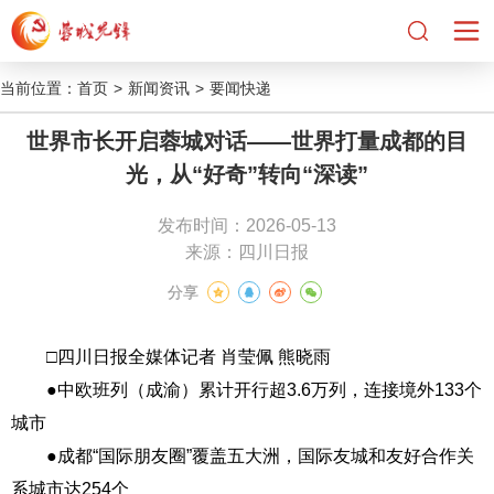
当前位置：
首页
>
新闻资讯
>
要闻快递
世界市长开启蓉城对话——世界打量成都的目
光，从“好奇”转向“深读”
发布时间：2026-05-13
来源：四川日报
分享
□四川日报全媒体记者 肖莹佩 熊晓雨
●中欧班列（成渝）累计开行超3.6万列，连接境外133个
城市
●成都“国际朋友圈”覆盖五大洲，国际友城和友好合作关
系城市达254个