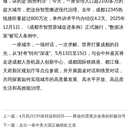
堰，讲的是“因势利导”；今天，一座管理人口超2100多万的
超大城市，把这份智慧搬进现代治理。去年，成都12345热
线接听量超过800万次，单件诉求平均办结仅4.2天。2025年
12月1日，《成都市智慧蓉城促进条例》正式施行，“数据决
策”被写入条例中。
一座城市，一场对话，一次求解。世界打量成都的目
光，从“好奇”转向“深读”。5月13日至15日，与会中外嘉宾将
走进成都人形机器人创新中心、成都国际铁路港、都江堰、
天府新区规划厅等点位参观，并开展圆桌对话和情景对话，
共同探索如何实现城市的高质量发展、高水平开放、高品质
生活和高效能治理。
上一篇：
4月四川CPI保持温和回升——释放内需逐步改善的积极信号
下一篇：
走出一条中美大国正确相处之道