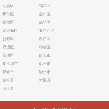
高新区
锦江区
青羊区
金牛区
武侯区
成华区
龙泉驿区
青白江区
新都区
温江区
双流区
郫都区
新津区
简阳市
都江堰市
彭州市
邛崃市
崇州市
金堂县
大邑县
蒲江县