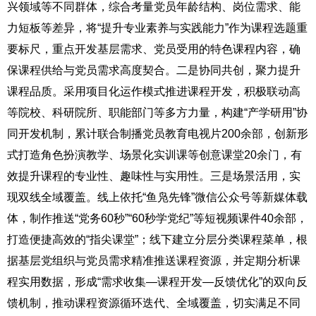
兴领域等不同群体，综合考量党员年龄结构、岗位需求、能
力短板等差异，将“提升专业素养与实践能力”作为课程选题重
要标尺，重点开发基层需求、党员受用的特色课程内容，确
保课程供给与党员需求高度契合。二是协同共创，聚力提升
课程品质。采用项目化运作模式推进课程开发，积极联动高
等院校、科研院所、职能部门等多方力量，构建“产学研用”协
同开发机制，累计联合制播党员教育电视片200余部，创新形
式打造角色扮演教学、场景化实训课等创意课堂20余门，有
效提升课程的专业性、趣味性与实用性。三是场景活用，实
现双线全域覆盖。线上依托“鱼凫先锋”微信公众号等新媒体载
体，制作推送“党务60秒”“60秒学党纪”等短视频课件40余部，
打造便捷高效的“指尖课堂”；线下建立分层分类课程菜单，根
据基层党组织与党员需求精准推送课程资源，并定期分析课
程实用数据，形成“需求收集—课程开发—反馈优化”的双向反
馈机制，推动课程资源循环迭代、全域覆盖，切实满足不同