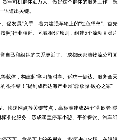
家，货车司机群体近万人。做好这个群体的服务工作，既
一语道出关键。
、促发展”入手，着力建强车轮上的“红色堡垒”。首先
按照“行业相近、区域相邻”原则，组建5个流动党员片
觉自己和组织的关系更近了。”成都欧邦洁物流公司党
组等载体，构建起“学习随时享、诉求一键达、服务全天
的很不错！”提到成都达海产业园“蓉欧驿·暖心之家”，
、快递网点等关键节点，高标准建成24个“蓉欧驿·暖
9项标准化服务，形成涵盖停车小憩、平价餐饮、汽车维
地停下车，拿起车上的备用水，迅速冲向火场，在短短