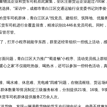
量物流企业和货车司机在此聚集，全区注册货运企业超过700
然选择。”采访中，成都市青白江区交通运输行业党委书记刘李俊
货车司机群体，青白江区从“找党员、建组织、筑阵地、优服务
区货车司机进行全覆盖筛查，精准识别出446名党员司机。同时，
应管尽管。
好了，打开小程序就能学东西，群里还经常组织一些线上活动，感
面问题，青白江区大力推广“蜀道畅”小程序、流动党员线上群
·暖心之家’不仅能吃热饭、喝热水，还可以参加一些特色活动，真
、喝水难、休息难、充电难“四难”问题，在物流枢纽、货运场站
群体数量等情况制定三级服务标准，分别提供21项、16项、
来货车司机群体提供服务2万余人次。
运送货物，发现一辆满载货物的货车在行驶中起火，他毫不犹豫