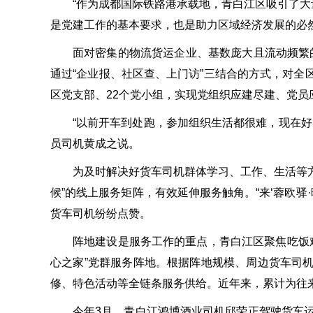
“作为成都国际铁路港承载地，青白江区吸引了大
是党建工作的基本要求，也是助力区域经济发展的必
面对密集的物流货运企业、基数庞大且流动频繁的
通过“企业报、社区查、上门访”三结合的方式，对全
区党支部、22个党小组，实现党组织应建尽建、党员
“以前开车到处跑，参加组织生活都很难，现在
员司机黄成之说。
为及时解决好货车司机群体学习、工作、生活等方
候”的线上服务矩阵，有效延伸服务触角。“来‘蓉欧驿
货车司机纷纷点赞。
阵地建设是服务工作的重点，青白江区聚焦吃饭难
心之家”党群服务阵地。根据阵地规模、周边货车司机
修、特色活动等全链条服务供给。近年来，累计为往
今年3月，青白江鸿博酒业司机邱荣正驾驶货车