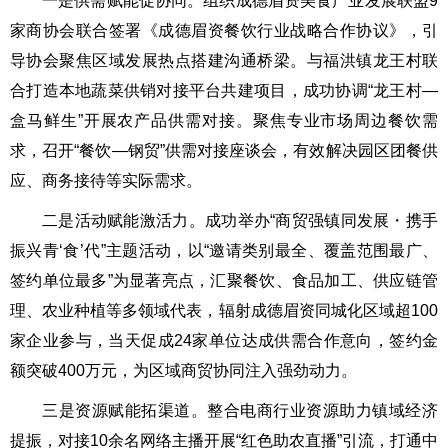
一是供需赋能促协同。组织成德眉资美食产业发展联盟9
家商协会联合签署《成德眉资餐饮行业战略合作协议》，引
导协会聚焦区域发展热点搭建沟通桥梁。与福洪镇龙王村联
合打造本地蔬菜供销对接平台共建项目，成功协调“龙王村—
盒马鲜生”开展农产品供需对接。聚焦专业市场周边餐饮需
求，召开“餐饮—钢贸”供需对接座谈会，有效解决园区团餐供
应、商务接待等实际需求。
二是活动赋能激活力。成功举办“商贸强镇同发展・携手
振兴青‘食’代”主题活动，以“邀请类别最全、覆盖范围最广、
签约单位最多”为显著亮点，汇聚餐饮、食品加工、供应链管
理、农业种植等多领域代表，辐射成德眉资同城化区域超100
家企业参与，当天促成24家单位达成供需合作意向，签约金
额突破400万元，为区域商贸协同注入强劲动力。
三是资源赋能拓渠道。整合电商行业资源助力镇域经济
提振，对接10余名网络主播开展“红色助农直播”引流，打通中