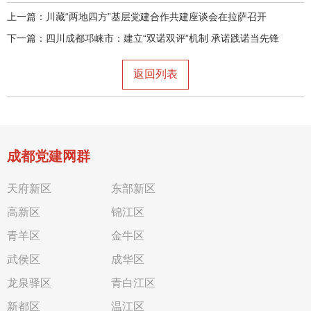
上一篇：
川藏“两地四方”基层党建合作共建座谈会在拉萨召开
下一篇：
四川成都邛崃市：建立“双诺双评”机制 承诺践诺当先锋
返回列表
成都党建网群
天府新区
东部新区
高新区
锦江区
青羊区
金牛区
武侯区
成华区
龙泉驿区
青白江区
新都区
温江区