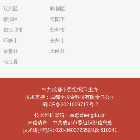
双流区
郫都区
新津区
简阳市
都江堰市
彭州市
邛崃市
崇州市
金堂县
大邑县
蒲江县
中共成都市委组织部 主办
技术支持：成都全搜索科技有限责任公司
蜀ICP备2021009717号-2
技术维护邮箱：sa@chengdu.cn
来信请寄：中共成都市委组织部信息处
技术维护电话: 028-86007235
邮编: 610041