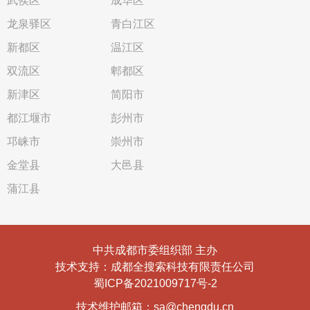
武侯区
成华区
龙泉驿区
青白江区
新都区
温江区
双流区
郫都区
新津区
简阳市
都江堰市
彭州市
邛崃市
崇州市
金堂县
大邑县
蒲江县
中共成都市委组织部 主办
技术支持：成都全搜索科技有限责任公司
蜀ICP备2021009717号-2
技术维护邮箱：sa@chengdu.cn