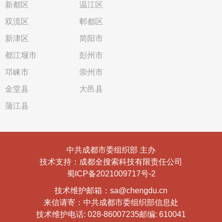
新都区
温江区
双流区
郫都区
新津区
简阳市
都江堰市
彭州市
邛崃市
崇州市
金堂县
大邑县
蒲江县
中共成都市委组织部 主办
技术支持：成都全搜索科技有限责任公司
蜀ICP备2021009717号-2
技术维护邮箱：sa@chengdu.cn
来信请寄：中共成都市委组织部信息处
技术维护电话: 028-86007235
邮编: 610041