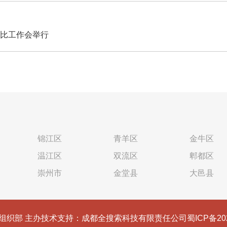
评比工作会举行
锦江区
青羊区
金牛区
温江区
双流区
郫都区
崇州市
金堂县
大邑县
组织部 主办
技术支持：成都全搜索科技有限责任公司
蜀ICP备20