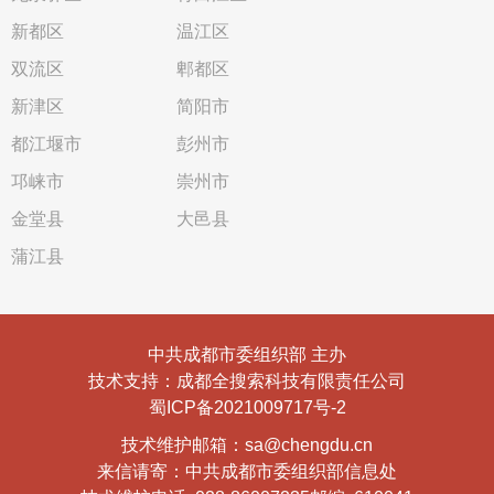
新都区
温江区
双流区
郫都区
新津区
简阳市
都江堰市
彭州市
邛崃市
崇州市
金堂县
大邑县
蒲江县
中共成都市委组织部 主办
技术支持：成都全搜索科技有限责任公司
蜀ICP备2021009717号-2
技术维护邮箱：sa@chengdu.cn
来信请寄：中共成都市委组织部信息处