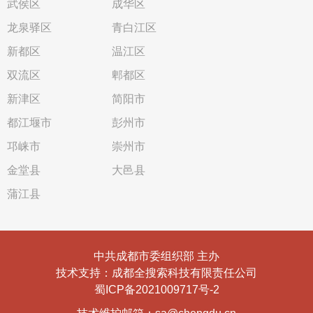
武侯区
成华区
龙泉驿区
青白江区
新都区
温江区
双流区
郫都区
新津区
简阳市
都江堰市
彭州市
邛崃市
崇州市
金堂县
大邑县
蒲江县
中共成都市委组织部 主办
技术支持：成都全搜索科技有限责任公司
蜀ICP备2021009717号-2