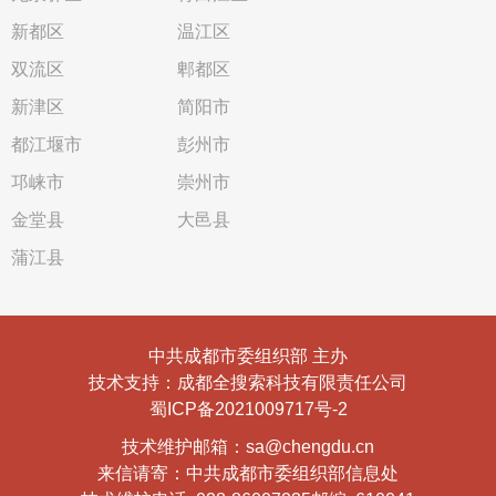
新都区
温江区
双流区
郫都区
新津区
简阳市
都江堰市
彭州市
邛崃市
崇州市
金堂县
大邑县
蒲江县
中共成都市委组织部 主办
技术支持：成都全搜索科技有限责任公司
蜀ICP备2021009717号-2
技术维护邮箱：sa@chengdu.cn
来信请寄：中共成都市委组织部信息处