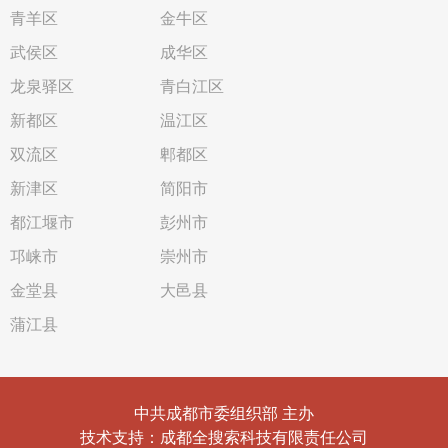
青羊区
金牛区
武侯区
成华区
龙泉驿区
青白江区
新都区
温江区
双流区
郫都区
新津区
简阳市
都江堰市
彭州市
邛崃市
崇州市
金堂县
大邑县
蒲江县
中共成都市委组织部 主办
技术支持：成都全搜索科技有限责任公司