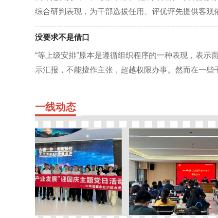
综合研判表现，为干部选拔任用、评优评先提供客观
测”的形式主义倾向仍时有发生，有的局限于会议座谈
没要求不是借口
集真实声音；有的满足于表格勾选“打个分”，对“德、
判；有的停留于泛泛评价“提几句”，不…
“等上级安排”原本是遵循组织程序的一种表现，表示
示汇报，不能擅作主张，超越权限办事。然而在一些干
导没有要求”却异化成推诿的借口、搪塞的托词，将
不作为贴上合理标签。凡事被动等安排是一种投机取
一线
动态
想为、不善为、不敢为。具体说来，就是有…