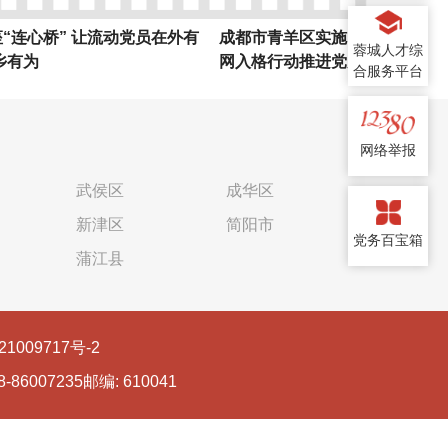
桥” 让流动党员在外有
成都市青羊区实施“青聚睦邻”党员进
蓉城人才综
网入格行动推进党员常态化参与基层
合服务平台
治理
网络举报
武侯区
成华区
新津区
简阳市
党务百宝箱
蒲江县
21009717号-2
86007235
邮编: 610041