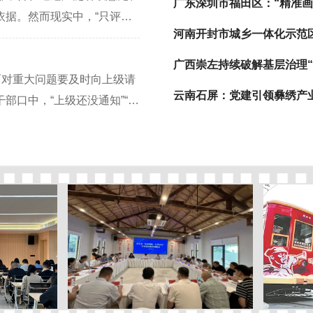
广东深圳市福田区：“精准画
依据。然而现实中，“只评不
河南开封市城乡一体化示范区
“听几句”，未深入基层一线收
能、勤、绩、廉”缺乏系统研
广西崇左持续破解基层治理“
面对重大问题要及时向上级请
云南石屏：党建引领彝绣产
部口中，“上级还没通知”“领
本应及时办理的事情推延，给
巧的病态行为，其原因在于不