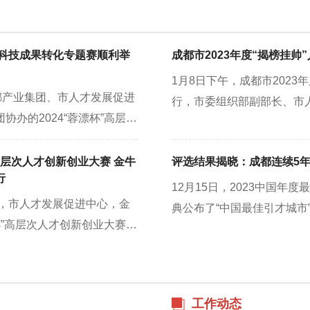
业科技成果转化专题赛顺利举
成都市2023年度“揭榜挂
1月8日下午，成都市202
都产业集团、市人才发展促进
行，市委组织部副部长、市
办的2024“蓉漂杯”高层次
持专家评审说明会并参与项
顺利举行。市委常委、组织部
组进行，由市委组织部、市
任邓涛，俄罗斯工程院外籍院
高层次人才创新创业大赛 金牛
评选结果揭晓：成都连续5年
究领域知名学者、人力资源
行
…
“现场答辩+专家质询”相结
12月15日，2023中国
办，市人才发展促进中心，金
复制推广性等方面，对今年6
典公布了“中国最佳引才城市”
杯”高层次人才创新创业大赛金
一步，市委人才办将以此次“
该奖项评选启动以来，成都已
都金牛交子对外交流中心圆满
度“揭榜挂帅”人才创新项
据了解，“2023中国年度
校长何川，四川省政府副秘书
培育更多人才创新精品项目
心、北京大学国家发展研究
果…
工作动态