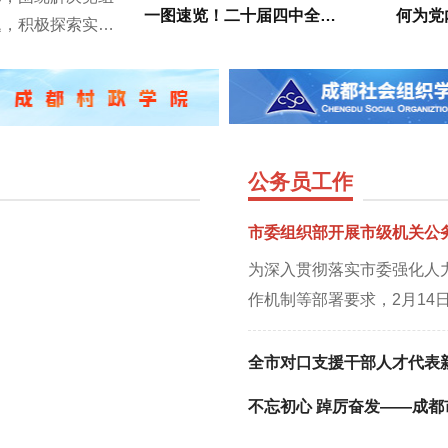
一图速览！二十届四中全会公报，这些表述值得关注
何为党
题，积极探索实施
，推动新兴领域党
动能。实施党组织
 针对非管理层
公务员工作
市委组织部开展市级机关公
为深入贯彻落实市委强化人
作机制等部署要求，2月1
基层干部实践锻炼集中送岗
话，各区（市）县委组织部
全市对口支援干部人才代表
门主要负责同志，市级机关