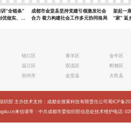
链条”
成都市金堂县坚持党建引领激发社会
架起一座“连心
实、提
合力 着力构建社会工作多元协同格局
“家” 返乡有为
锦江区
青羊区
金牛区
温江区
双流区
郫都区
崇州市
金堂县
大邑县
组织部 主办
技术支持：成都全搜索科技有限责任公司
蜀ICP备20
du.cn
来信请寄：中共成都市委组织部信息处
技术维护电话: 028-