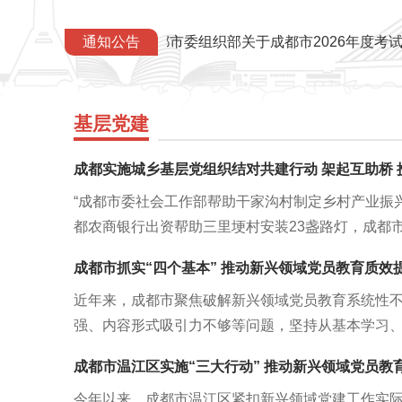
批）的公示
中共成都市委组织部关于成都市2026年度考试录
通知公告
基层党建
成都实施城乡基层党组织结对共建行动 架起互助桥 
“成都市委社会工作部帮助干家沟村制定乡村产业振
都农商银行出资帮助三里埂村安装23盏路灯，成都
产品进机关活动，帮助红庙山村、黄家厅村等销售各
成都市抓实“四个基本” 推动新兴领域党员教育质效
斤……以前村里想做但没能力做的事，现在都有结
近年来，成都市聚焦破解新兴领域党员教育系统性
了。”近日，四川省成都市简阳市镇金镇党委书记詹
强、内容形式吸引力不够等问题，坚持从基本学习
月起，成都市委组织部实施城乡基层党组织结…
制度、基本保障4个方面精准发力，持续推出一系列
成都市温江区实施“三大行动” 推动新兴领域党员教
质量党员教育推动新兴领域党建工作质效提升。抓
今年以来，成都市温江区紧扣新兴领域党建工作实
的创新理论入脑入心一是精选学习内容。严格落实“