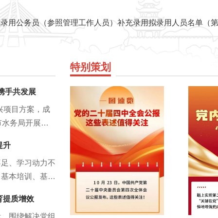
用公务员（参照管理工作人员）补充录用拟录用人员名单（第一批
特别策划
携手共发展
兴项目方案，成
市水务局开展农
类蔬果10万余
提升
对的党组织帮忙
不足、学习动力不
波感慨道。去年4
、基本培训、基本
务实举措，以高
育提质增效
实基本学习推动党
际，围绕解决党组
第一议题”制度，