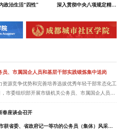
内政治生活“四性”
深入贯彻中央八项规定精神学习教育
务员、市属国企人员和基层干部实践锻炼集中送岗
力资源竞争优势和完善培养选拔优秀年轻干部常态化工
4日，市委组织部开展市级机关公务员、市属国企人员和
。市委组织部副部长、市公务员局局长魏冰出席并讲
分管负责同志，市级各部门、市属国有企业组织人事部
新春座谈会召开
年轻公务员、市属国企优秀…
不忘初心 踔厉奋发——成都市获省委、省政府记一等功的公务员（集体）风采展示