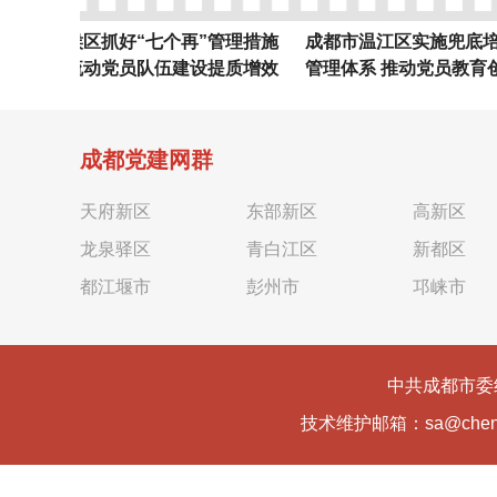
武侯区抓好“七个再”管理措施
成都市温江区实施兜底培训“全
动流动党员队伍建设提质增效
管理体系 推动党员教育创优做
质增效
成都党建网群
天府新区
东部新区
高新区
龙泉驿区
青白江区
新都区
都江堰市
彭州市
邛崃市
中共成都市委
技术维护邮箱：sa@cheng