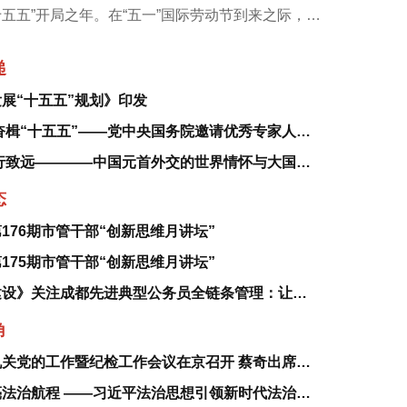
五五”开局之年。在“五一”国际劳动节到来之际，习
在党的周围，奋力拼搏进取，勇于创新创造，为党和
递
展“十五五”规划》印发
潮起渤海湾 奋楫“十五五”——党中央国务院邀请优秀专家人才代表北戴河休假侧记
一诺千金 笃行致远————中国元首外交的世界情怀与大国气派
态
176期市管干部“创新思维月讲坛”
175期市管干部“创新思维月讲坛”
《四川党的建设》关注成都先进典型公务员全链条管理：让每次嘉奖 都成为成长的起点
角
中央和国家机关党的工作暨纪检工作会议在京召开 蔡奇出席并讲话
全市入党积极分子和发展对象培训班
思想之光照亮法治航程 ——习近平法治思想引领新时代法治中国建设述评