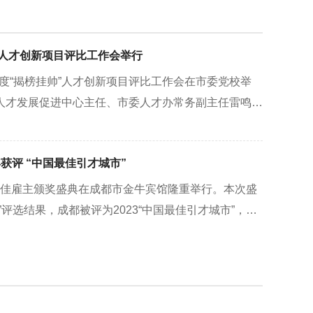
帅”人才创新项目评比工作会举行
3年度“揭榜挂帅”人才创新项目评比工作会在市委党校举
人才发展促进中心主任、市委人才办常务副主任雷鸣主
目评比。评比工作会按照选题方向、类别领域分4个小
科技局及市人社局分管负责同志，会同人力资源理论研
获评 “中国最佳引才城市”
服务机构负责人等高层次人才组成专家评审组，采取
合的方式，从创新创优的方向性、创新性、影响力、可
年度最佳雇主颁奖盛典在成都市金牛宾馆隆重举行。本次盛
月“张榜”确定的47个人才创新项目进行量化打分。下
评选结果，成都被评为2023“中国最佳引才城市”，自
揭榜挂帅”人才创新项目评比为契机，统筹组织2024年
连续5年获此殊荣。2023中国年度最佳雇主颁奖盛典
目申报工作，进一步优化选题设置和评审结果运用，着力
最佳雇主”评选活动由智联招聘、北京大学社会调查研究中
。…
院等多家专业机构参与组织…