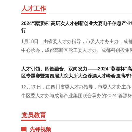
人才工作
2024“蓉漂杯”高层次人才创新创业大赛电子信息产
行
1月18日，由省委人才办指导，市委人才办主办，成
中心承办，成都高新区党工委人才办、成都科创投集团协
人才创新创业大赛电子信息产业科技成果转化专题赛
部长，市委人才工作领导小组副组长、市委人才办主
人才引领、四链融合、双向发力 ——2024“蓉漂杯”
区专题赛暨第四届大院大所大企蓉漂人才峰会圆满举
士、电子科技大学网络空间安全学院院长张小松，中
12月20日，由四川省委人才办指导，市委人才办主
牛区委人才办与成都产业集团联合承办的2024“蓉漂
牛区专题赛暨第四届大院大所大企蓉漂人才峰会在成
举行。中国工程院院士、西南交通大学党委常委、副
党员教育
长、科工局军工项目审核中心党委书记、先进技术成
先锋视频